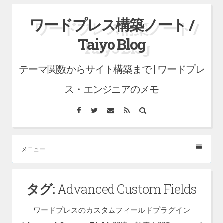
コ
ワードプレス構築ノート /
ン
Taiyo Blog
テ
ン
テーマ関数からサイト構築まで | ワードプレ
ツ
へ
ス・エンジニアのメモ
ス
Facebook
Twitter
メ
RSS
検
キ
ー
索
ル
ッ
プ
メニュー
タグ:
Advanced Custom Fields
ワードプレスのカスタムフィールドプラグイン