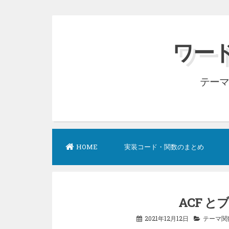
コ
ン
ワード
テ
ン
テーマ
ツ
へ
ス
キ
ッ
HOME
実装コード・関数のまとめ
プ
ACF 
2021年12月12日
テーマ関