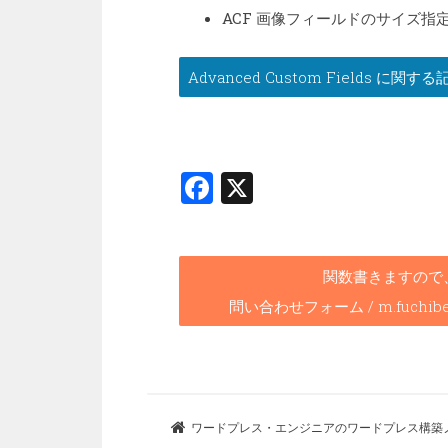
ACF 画像フィールドのサイズ指
Advanced Custom Fields に
F
X
a
ce
b
関数書きますので
o
問い合わせフォーム / m.fuchibe@we
o
k
ワードプレス・エンジニアのワードプレス構築ノート 