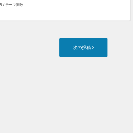
R
/
テーマ関数
次
次の投稿
の
投
稿: