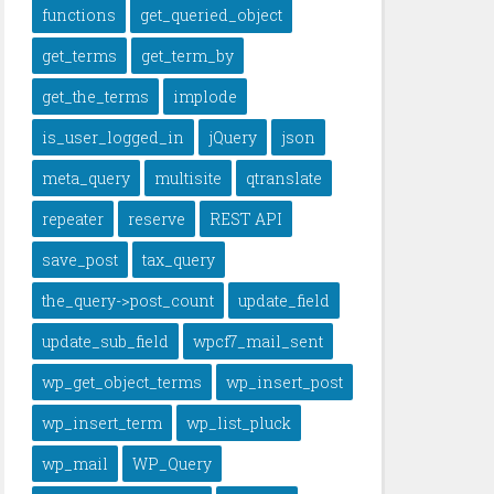
functions
get_queried_object
get_terms
get_term_by
get_the_terms
implode
is_user_logged_in
jQuery
json
meta_query
multisite
qtranslate
repeater
reserve
REST API
save_post
tax_query
the_query->post_count
update_field
update_sub_field
wpcf7_mail_sent
wp_get_object_terms
wp_insert_post
wp_insert_term
wp_list_pluck
wp_mail
WP_Query