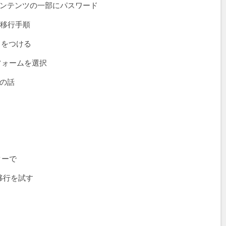
ンテンツの一部にパスワード
 への移行手順
ドをつける
フォームを選択
付の話
ターで
への移行を試す