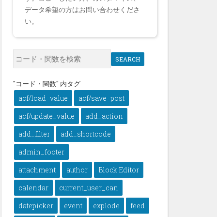
データ希望の方はお問い合わせくださ
い。
SEARCH
"コード・関数" 内タグ
acf/load_value
acf/save_post
acf/update_value
add_action
add_filter
add_shortcode
admin_footer
attachment
author
Block Editor
calendar
current_user_can
datepicker
event
explode
feed