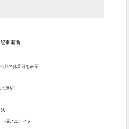
する記事 新着
当月の休業日を表示
.4更新
方法
出し欄とエディター