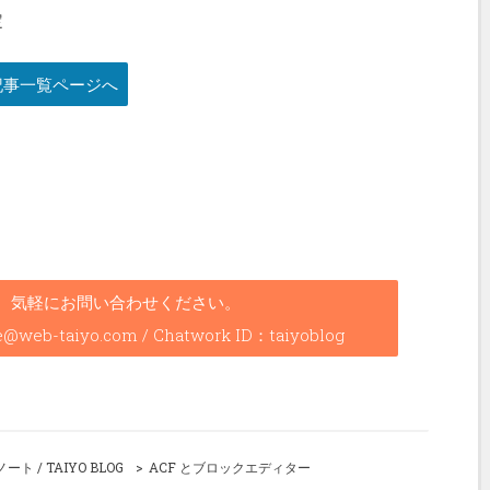
定
関する記事一覧ページへ
、気軽にお問い合わせください。
b-taiyo.com / Chatwork ID：taiyoblog
/ TAIYO BLOG
ACF とブロックエディター