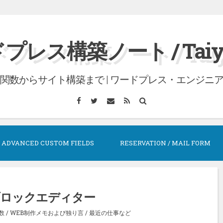
プレス構築ノート / Taiyo 
関数からサイト構築まで | ワードプレス・エンジニ
Facebook
Twitter
メ
RSS
検
ー
索
ル
ADVANCED CUSTOM FIELDS
RESERVATION / MAIL FORM
とブロックエディター
数
/
WEB制作メモおよび独り言
/
最近の仕事など