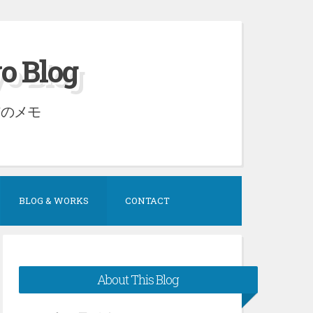
Blog
アのメモ
BLOG & WORKS
CONTACT
About This Blog