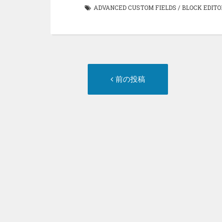
ADVANCED CUSTOM FIELDS
/
BLOCK EDITO
投
前
前の投稿
稿
の
ナ
投
ビ
稿:
ゲ
ー
シ
ョ
ン