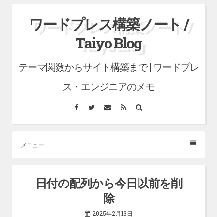
コ
ワードプレス構築ノート /
ン
Taiyo Blog
テ
ン
テーマ関数からサイト構築まで | ワードプレ
ツ
へ
ス・エンジニアのメモ
ス
Facebook
Twitter
メ
RSS
検
キ
ー
索
ル
ッ
プ
メニュー
日付の配列から今日以前を削
除
2025年2月13日