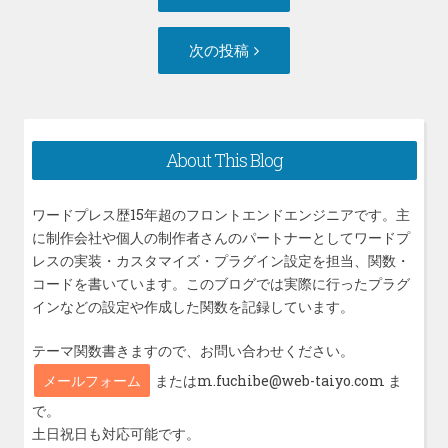
の
ナ
投
次
次の投稿
ビ
稿:
の
ゲ
投
ー
稿:
シ
About This Blog
ョ
ン
ワードプレス歴15年超のフロントエンドエンジニアです。主
に制作会社や個人の制作者さんのパートナーとしてワードプ
レスの実装・カスタマイズ・プラグイン設定を担当、関数・
コードを書いています。このブログでは実際に行ったプラグ
インなどの設定や作成した関数を記録しています。
テーマ関数書きますので、お問い合わせください。
メールフォーム
またはm.fuchibe@web-taiyo.com ま
で。
土日祝日も対応可能です。