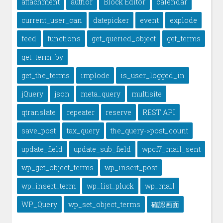
attachment
author
Block Editor
calendar
current_user_can
datepicker
event
explode
feed
functions
get_queried_object
get_terms
get_term_by
get_the_terms
implode
is_user_logged_in
jQuery
json
meta_query
multisite
qtranslate
repeater
reserve
REST API
save_post
tax_query
the_query->post_count
update_field
update_sub_field
wpcf7_mail_sent
wp_get_object_terms
wp_insert_post
wp_insert_term
wp_list_pluck
wp_mail
WP_Query
wp_set_object_terms
確認画面