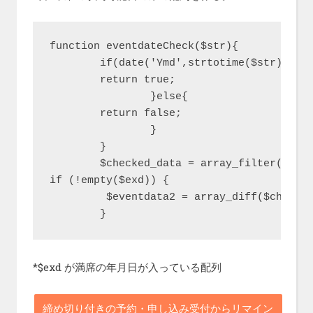
function eventdateCheck($str){

    	if(date('Ymd',strtotime($str)) > date('Ymd')){

        return true;

    		}else{

        return false;

    		}

	}

	$checked_data = array_filter($eventdata, "eventdateCheck");

if (!empty($exd)) {

	 $eventdata2 = array_diff($checked_data,$exd); 

	}
*$exd が満席の年月日が入っている配列
締め切り付きの予約・申し込み受付からリマイン