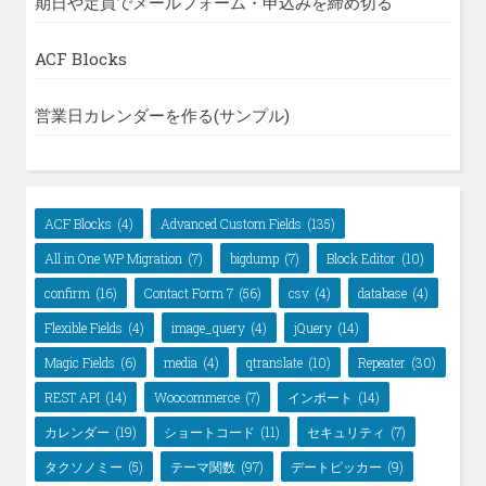
期日や定員でメールフォーム・申込みを締め切る
ACF Blocks
営業日カレンダーを作る(サンプル)
ACF Blocks
(4)
Advanced Custom Fields
(135)
All in One WP Migration
(7)
bigdump
(7)
Block Editor
(10)
confirm
(16)
Contact Form 7
(56)
csv
(4)
database
(4)
Flexible Fields
(4)
image_query
(4)
jQuery
(14)
Magic Fields
(6)
media
(4)
qtranslate
(10)
Repeater
(30)
REST API
(14)
Woocommerce
(7)
インポート
(14)
カレンダー
(19)
ショートコード
(11)
セキュリティ
(7)
タクソノミー
(5)
テーマ関数
(97)
デートピッカー
(9)