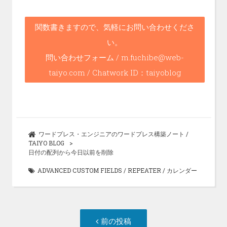
o
o
関数書きますので、気軽にお問い合わせくださ
k
い。
問い合わせフォーム / m.fuchibe@web-
taiyo.com / Chatwork ID：taiyoblog
ワードプレス・エンジニアのワードプレス構築ノート /
TAIYO BLOG
日付の配列から今日以前を削除
ADVANCED CUSTOM FIELDS
/
REPEATER
/
カレンダー
投
前
前の投稿
稿