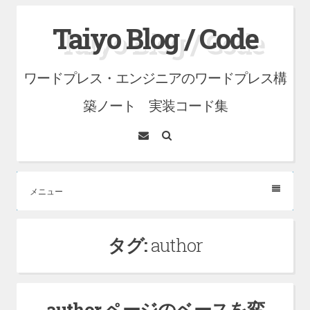
コ
Taiyo Blog / Code
ン
テ
ワードプレス・エンジニアのワードプレス構
ン
ツ
築ノート 実装コード集
へ
メ
検
ス
ー
索
ル
キ
ッ
メニュー
プ
タグ:
author
author ページのベースを変