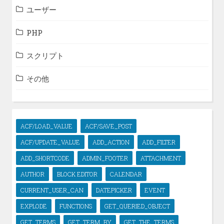
ユーザー
PHP
スクリプト
その他
ACF/LOAD_VALUE
ACF/SAVE_POST
ACF/UPDATE_VALUE
ADD_ACTION
ADD_FILTER
ADD_SHORTCODE
ADMIN_FOOTER
ATTACHMENT
AUTHOR
BLOCK EDITOR
CALENDAR
CURRENT_USER_CAN
DATEPICKER
EVENT
EXPLODE
FUNCTIONS
GET_QUERIED_OBJECT
GET_TERMS
GET_TERM_BY
GET_THE_TERMS