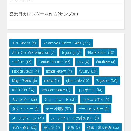
営業日カレンダーを作る(サンプル)
ACF Blocks
(4)
Advanced Custom Fields
(135)
All in One WP Migration
(7)
bigdump
(7)
Block Editor
(10)
confirm
(16)
Contact Form 7
(56)
csv
(4)
database
(4)
Flexible Fields
(4)
image_query
(4)
jQuery
(14)
Magic Fields
(6)
media
(4)
qtranslate
(10)
Repeater
(30)
REST API
(14)
Woocommerce
(7)
インポート
(14)
カレンダー
(19)
ショートコード
(11)
セキュリティ
(7)
タクソノミー
(5)
テーマ関数
(97)
デートピッカー
(9)
メールフォーム
(21)
メールフォームの締め切り
(5)
予約・締切
(18)
多言語
(7)
更新
(5)
検索・絞り込み
(12)