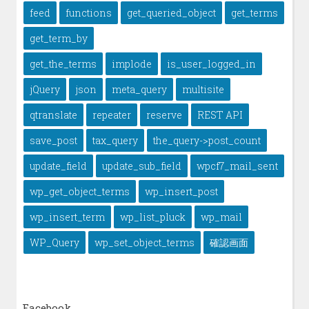
feed
functions
get_queried_object
get_terms
get_term_by
get_the_terms
implode
is_user_logged_in
jQuery
json
meta_query
multisite
qtranslate
repeater
reserve
REST API
save_post
tax_query
the_query->post_count
update_field
update_sub_field
wpcf7_mail_sent
wp_get_object_terms
wp_insert_post
wp_insert_term
wp_list_pluck
wp_mail
WP_Query
wp_set_object_terms
確認画面
Facebook