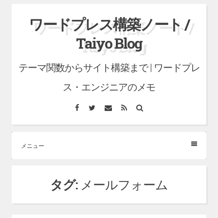
コ
ワードプレス構築ノート /
ン
Taiyo Blog
テ
ン
テーマ関数からサイト構築まで | ワードプレ
ツ
へ
ス・エンジニアのメモ
ス
Facebook
Twitter
メ
RSS
検
キ
ー
索
ル
ッ
プ
メニュー
タグ:
メールフォーム