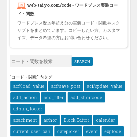
web-taiyo.com/code - ワードプレス実装コー
ド・関数
ワードプレス歴15年超え分の実装コード・関数やスク
リプトをまとめています。コピーしたい方、カスタマ
イズ、データ希望の方はお問い合わせください。
SEARCH
"コード・関数" 内タグ
acf/load_value
acf/save_post
acf/update_value
add_action
add_filter
add_shortcode
admin_footer
attachment
author
Block Editor
calendar
current_user_can
datepicker
event
explode