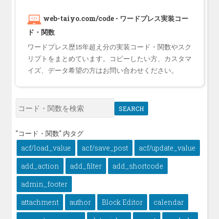
web-taiyo.com/code - ワードプレス実装コー
ド・関数
ワードプレス歴15年超え分の実装コード・関数やスク
リプトをまとめています。コピーしたい方、カスタマ
イズ、データ希望の方はお問い合わせください。
SEARCH
"コード・関数" 内タグ
acf/load_value
acf/save_post
acf/update_value
add_action
add_filter
add_shortcode
admin_footer
attachment
author
Block Editor
calendar