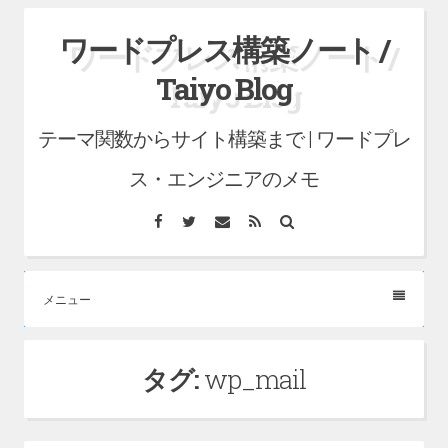
コ
ワードプレス構築ノート /
ン
Taiyo Blog
テ
ン
テーマ関数からサイト構築まで | ワードプレ
ツ
へ
ス・エンジニアのメモ
ス
Facebook
Twitter
メ
RSS
検
キ
ー
索
ル
ッ
プ
メニュー
タグ:
wp_mail