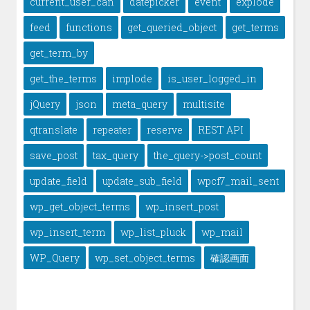
current_user_can
datepicker
event
explode
feed
functions
get_queried_object
get_terms
get_term_by
get_the_terms
implode
is_user_logged_in
jQuery
json
meta_query
multisite
qtranslate
repeater
reserve
REST API
save_post
tax_query
the_query->post_count
update_field
update_sub_field
wpcf7_mail_sent
wp_get_object_terms
wp_insert_post
wp_insert_term
wp_list_pluck
wp_mail
WP_Query
wp_set_object_terms
確認画面