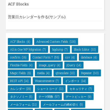
ACF Blocks
営業日カレンダーを作る(サンプル)
ACF Blocks
(4)
Advanced Custom Fields
(135)
All in One WP Migration
(7)
bigdump
(7)
Block Editor
(10)
confirm
(16)
Contact Form 7
(56)
csv
(4)
database
(4)
Flexible Fields
(4)
image_query
(4)
jQuery
(14)
Magic Fields
(6)
media
(4)
qtranslate
(10)
Repeater
(30)
REST API
(14)
Woocommerce
(7)
インポート
(14)
カレンダー
(19)
ショートコード
(11)
セキュリティ
(7)
タクソノミー
(5)
テーマ関数
(97)
デートピッカー
(9)
メールフォーム
(21)
メールフォームの締め切り
(5)