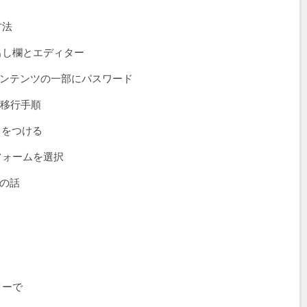
方法
出し欄とエディター
ンテンツの一部にパスワード
 への移行手順
ドをつける
フォームを選択
付の話
ターで