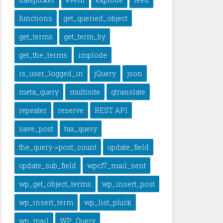
functions
get_queried_object
get_terms
get_term_by
get_the_terms
implode
is_user_logged_in
jQuery
json
meta_query
multisite
qtranslate
repeater
reserve
REST API
save_post
tax_query
the_query->post_count
update_field
update_sub_field
wpcf7_mail_sent
wp_get_object_terms
wp_insert_post
wp_insert_term
wp_list_pluck
wp_mail
WP_Query