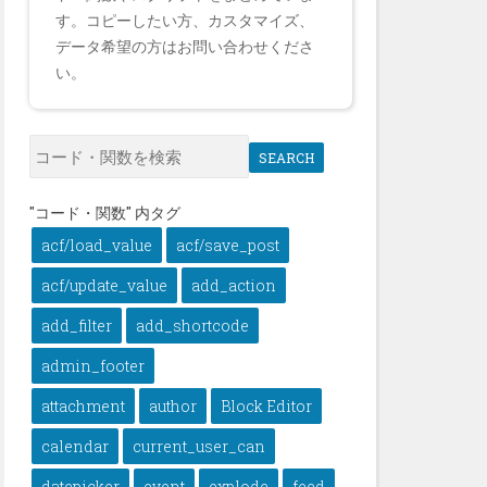
す。コピーしたい方、カスタマイズ、
データ希望の方はお問い合わせくださ
い。
SEARCH
"コード・関数" 内タグ
acf/load_value
acf/save_post
acf/update_value
add_action
add_filter
add_shortcode
admin_footer
attachment
author
Block Editor
calendar
current_user_can
datepicker
event
explode
feed