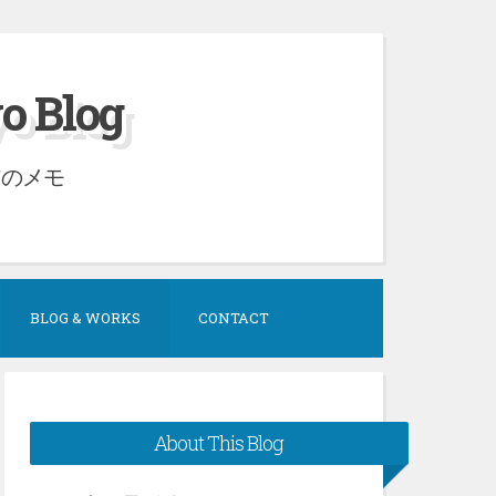
Blog
アのメモ
BLOG & WORKS
CONTACT
About This Blog