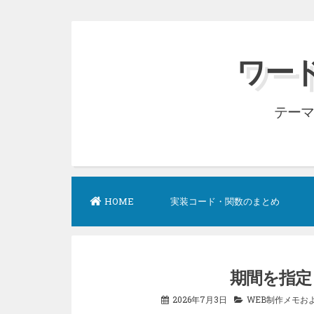
コ
ン
ワード
テ
ン
テーマ
ツ
へ
ス
キ
ッ
HOME
実装コード・関数のまとめ
プ
期間を指定し
2026年7月3日
WEB制作メモお