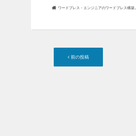
o
k
ワードプレス・エンジニアのワードプレス構築ノート 
投
前
前の投稿
稿
の
ナ
投
ビ
稿:
ゲ
ー
シ
ョ
ン