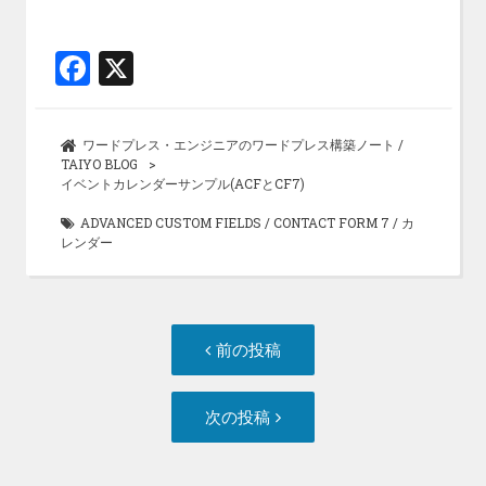
F
X
a
ce
ワードプレス・エンジニアのワードプレス構築ノート /
b
TAIYO BLOG
イベントカレンダーサンプル(ACFとCF7)
o
ADVANCED CUSTOM FIELDS
/
CONTACT FORM 7
/
カ
o
レンダー
k
投
前
前の投稿
稿
の
ナ
投
次
次の投稿
ビ
稿:
の
ゲ
投