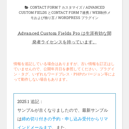
CONTACT FORM 7 カスタマイズ
/
ADVANCED
CUSTOM FIELDS とCONTACT FORM 7連携
/
WEB制作メ
モおよび独り言
/
WORDPRESS プラグイン
Advanced Custom Fields Pro は生涯有効な開
発者ライセンスを持っています。
情報を追記している場合はありますが、古い情報を訂正はし
ていませんので、公開年月日を参照してください。プラグイ
ン・タグ、いずれもワードプレス・PHPのバージョン等によ
って動作しない場合もあります。
2025.1 追記：
サンプルが古くなりましたので、最新サンプル
は
締め切り付きの予約・申し込み受付からリマ
インドメールまで
、また、