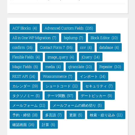
ACF Blocks
(4)
Advanced Custom Fields
(135)
All in One WP Migration
(7)
bigdump
(7)
Block Editor
(10)
confirm
(16)
Contact Form 7
(56)
csv
(4)
database
(4)
Flexible Fields
(4)
image_query
(4)
jQuery
(14)
Magic Fields
(6)
media
(4)
qtranslate
(10)
Repeater
(30)
REST API
(14)
Woocommerce
(7)
インポート
(14)
カレンダー
(19)
ショートコード
(11)
セキュリティ
(7)
タクソノミー
(5)
テーマ関数
(97)
デートピッカー
(9)
メールフォーム
(21)
メールフォームの締め切り
(5)
予約・締切
(18)
多言語
(7)
更新
(5)
検索・絞り込み
(12)
確認画面
(16)
計算
(6)