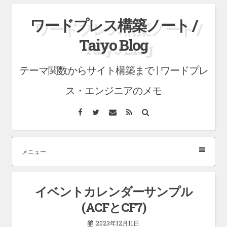
コ
ワードプレス構築ノート /
ン
Taiyo Blog
テ
ン
テーマ関数からサイト構築まで | ワードプレ
ツ
へ
ス・エンジニアのメモ
ス
Facebook
Twitter
メ
RSS
検
キ
ー
索
ル
ッ
プ
メニュー
イベントカレンダーサンプル
(ACFとCF7)
2023年12月11日