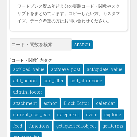
ワードプレス歴15年超え分の実装コード・関数やスク
リプトをまとめています。コピーしたい方、カスタマ
イズ、データ希望の方はお問い合わせください。
SEARCH
"コード・関数" 内タグ
acf/load_value
acf/save_post
acf/update_value
add_action
add_filter
add_shortcode
admin_footer
attachment
author
Block Editor
calendar
current_user_can
datepicker
event
explode
feed
functions
get_queried_object
get_terms