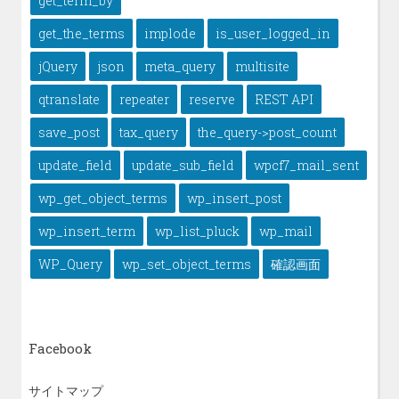
get_term_by
get_the_terms
implode
is_user_logged_in
jQuery
json
meta_query
multisite
qtranslate
repeater
reserve
REST API
save_post
tax_query
the_query->post_count
update_field
update_sub_field
wpcf7_mail_sent
wp_get_object_terms
wp_insert_post
wp_insert_term
wp_list_pluck
wp_mail
WP_Query
wp_set_object_terms
確認画面
Facebook
サイトマップ