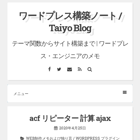
コ
ワードプレス構築ノート /
ン
Taiyo Blog
テ
ン
テーマ関数からサイト構築まで | ワードプレ
ツ
へ
ス・エンジニアのメモ
ス
Facebook
Twitter
メ
RSS
検
キ
ー
索
ル
ッ
プ
メニュー
acf リピーター 計算 ajax
2020年4月25日
WEB制作メモおよび独り言
/
WORDPRESS プラグイン