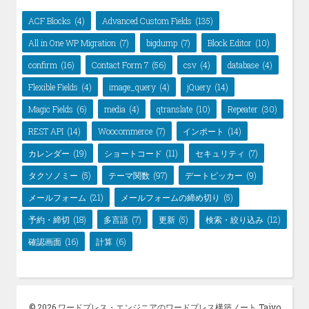
ACF Blocks
(4)
Advanced Custom Fields
(135)
All in One WP Migration
(7)
bigdump
(7)
Block Editor
(10)
confirm
(16)
Contact Form 7
(56)
csv
(4)
database
(4)
Flexible Fields
(4)
image_query
(4)
jQuery
(14)
Magic Fields
(6)
media
(4)
qtranslate
(10)
Repeater
(30)
REST API
(14)
Woocommerce
(7)
インポート
(14)
カレンダー
(19)
ショートコード
(11)
セキュリティ
(7)
タクソノミー
(5)
テーマ関数
(97)
デートピッカー
(9)
メールフォーム
(21)
メールフォームの締め切り
(5)
予約・締切
(18)
多言語
(7)
更新
(5)
検索・絞り込み
(12)
確認画面
(16)
計算
(6)
© 2026 ワードプレス・エンジニアのワードプレス構築ノート Taiyo