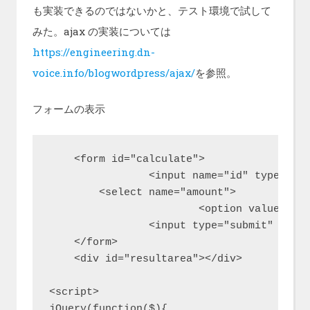
も実装できるのではないかと、テスト環境で試して
みた。ajax の実装については
https://engineering.dn-
voice.info/blogwordpress/ajax/
を参照。
フォームの表示
    <form id="calculate">

		<input name="id" type="hidden" value="<?php the_ID(); ?>">

        <select name="amount">

			<option value="" selected> </option><?php if(have_rows('calculate')) { while (have_rows('calculate')) : the_row(); ?><option value="<?php the_sub_field('amount'); ?>"><?php the_sub_field('amount'); ?></option><?php endwhile; } ?></select>

		<input type="submit" value="送信">

    </form>

    <div id="resultarea"></div>

<script>

jQuery(function($){
