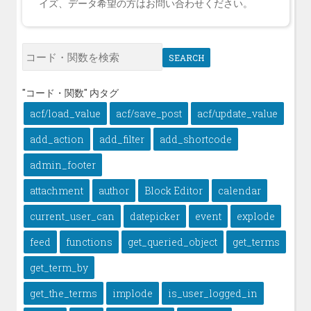
イズ、データ希望の方はお問い合わせください。
SEARCH
"コード・関数" 内タグ
acf/load_value
acf/save_post
acf/update_value
add_action
add_filter
add_shortcode
admin_footer
attachment
author
Block Editor
calendar
current_user_can
datepicker
event
explode
feed
functions
get_queried_object
get_terms
get_term_by
get_the_terms
implode
is_user_logged_in