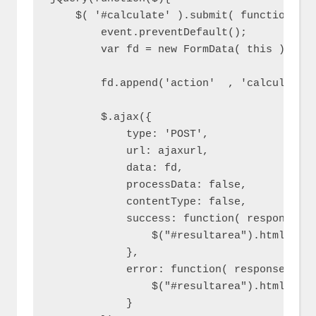
    $( '#calculate' ).submit( function(eve
        event.preventDefault();

        var fd = new FormData( this );

        fd.append('action'  , 'calculate' 
        $.ajax({

            type: 'POST',

            url: ajaxurl,

            data: fd,

            processData: false,

            contentType: false,

            success: function( response ){
                $("#resultarea").html(resp
            },

            error: function( response ){

                $("#resultarea").html( "er
            }
