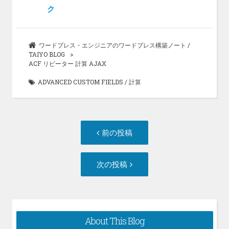
o
ク
o
k
ワードプレス・エンジニアのワードプレス構築ノート /
TAIYO BLOG
ACF リピーター 計算 AJAX
ADVANCED CUSTOM FIELDS
/
計算
投
前
前の投稿
稿
の
ナ
投
次
次の投稿
ビ
稿:
の
ゲ
投
ー
稿:
シ
About This Blog
ョ