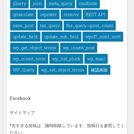
jQuery
json
meta_query
multisite
qtranslate
repeater
reserve
REST API
save_post
tax_query
the_query->post_count
update_field
update_sub_field
wpcf7_mail_sent
wp_get_object_terms
wp_insert_post
wp_insert_term
wp_list_pluck
wp_mail
WP_Query
wp_set_object_terms
確認画面
Facebook
サイトマップ
*古すぎる投稿は、随時削除しています。投稿日を参照してく
ださい。