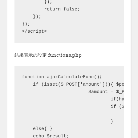
        });

        return false;

    });

});

</script>
結果表示の設定 functions.php
function ajaxCalculateFunc(){

    if (isset($_POST['amount'])){ $post_id
			$amount = $_POST['amount'];

				if(have_rows('calculate',$post_id)) { while (have_rows('calculate',$post_id)) : the_row(); $a = get_sub_field('amount'); $b = get_sub_field('price');

				if ($amount == $a) { $total = $amount*$b; $price = $b; } endwhile; }

					$result .= "合計 ￥" . number_format($total) . " / 単価 ￥" . $price;

				}

    else{ }

    echo $result;
