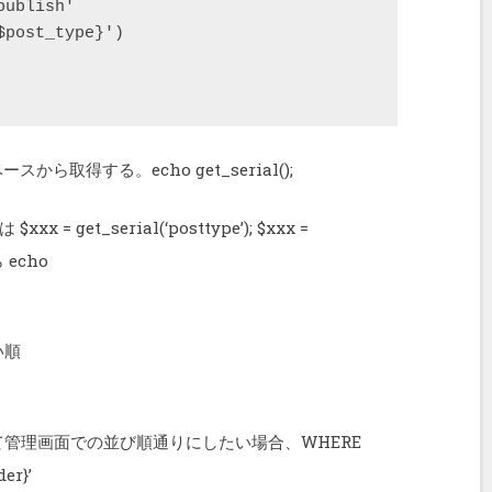
ublish'

post_type}')

から取得する。echo get_serial();
get_serial(‘posttype’); $xxx =
 echo
しい順
r を使用して管理画面での並び順通りにしたい場合、WHERE
er}’