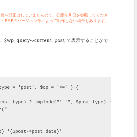
情報を訂正はしていませんので、公開年月日を参照してくださ
・PHPのバージョン等によって動作しない場合もあります。
query->current_post; で表示することがで
type = 'post', $op = '<=' ) {

post_type) ? implode("','", $post_type) : $post_typ
("

p} '{$post->post_date}'
