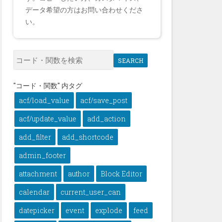
データ希望の方はお問い合わせくださ
い。
SEARCH
"コード・関数" 内タグ
acf/load_value
acf/save_post
acf/update_value
add_action
add_filter
add_shortcode
admin_footer
attachment
author
Block Editor
calendar
current_user_can
datepicker
event
explode
feed