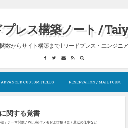
プレス構築ノート / Taiyo 
関数からサイト構築まで | ワードプレス・エンジニ
Facebook
Twitter
メ
RSS
検
ー
索
ル
ADVANCED CUSTOM FIELDS
RESERVATION / MAIL FORM
に関する覚書
手法
/
テーマ関数
/
WEB制作メモおよび独り言
/
最近の仕事など