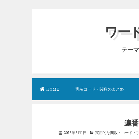
コ
ン
ワード
テ
ン
テーマ
ツ
へ
ス
キ
ッ
HOME
実装コード・関数のまとめ
プ
連番
2018年8月1日
実用的な関数・コード・