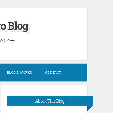
Blog
アのメモ
BLOG & WORKS
CONTACT
About This Blog