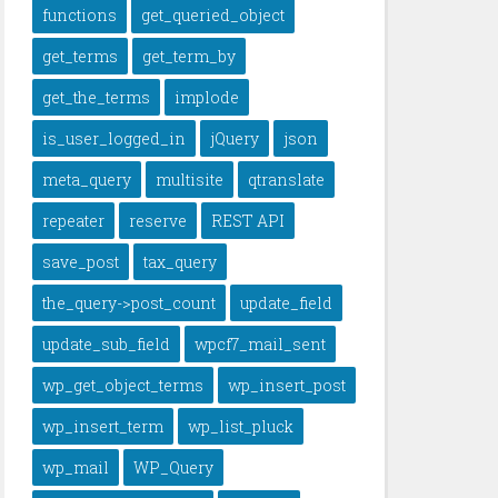
functions
get_queried_object
get_terms
get_term_by
get_the_terms
implode
is_user_logged_in
jQuery
json
meta_query
multisite
qtranslate
repeater
reserve
REST API
save_post
tax_query
the_query->post_count
update_field
update_sub_field
wpcf7_mail_sent
wp_get_object_terms
wp_insert_post
wp_insert_term
wp_list_pluck
wp_mail
WP_Query