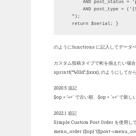
        AND post_status = 'p
        AND post_type = ('{$
    ");

    return $serial; }
のようにfunctions に記入してデータベース
カスタム投稿タイプで桁を揃えたい場合は $xxx = 
sprintf(“%02d”,$xxx); のようにしてから
2020.5 追記
$op = ‘<=' で古い順、$op = '>=’ で新
2022.1 追記
Simple Custom Post Orde
menu_order {$op} ‘{$post->menu_ord