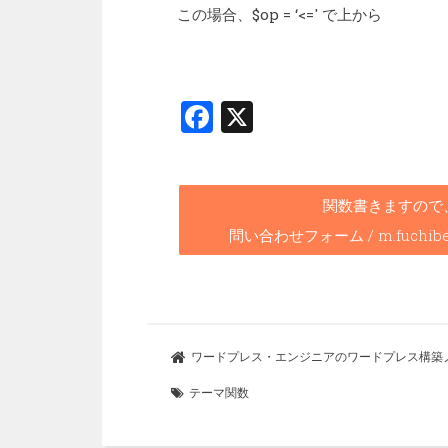
この場合、$op = ‘<=' で上から
F
X
a
ce
b
関数書きますので
o
問い合わせフォーム / m.fuchibe@we
o
k
ワードプレス・エンジニアのワードプレス構築ノート 
テーマ関数