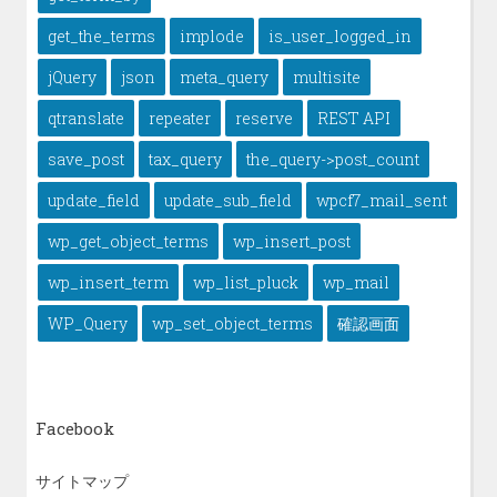
get_the_terms
implode
is_user_logged_in
jQuery
json
meta_query
multisite
qtranslate
repeater
reserve
REST API
save_post
tax_query
the_query->post_count
update_field
update_sub_field
wpcf7_mail_sent
wp_get_object_terms
wp_insert_post
wp_insert_term
wp_list_pluck
wp_mail
WP_Query
wp_set_object_terms
確認画面
Facebook
サイトマップ