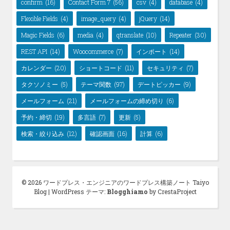
confirm
(16)
Contact Form 7
(56)
csv
(4)
database
(4)
Flexible Fields
(4)
image_query
(4)
jQuery
(14)
Magic Fields
(6)
media
(4)
qtranslate
(10)
Repeater
(30)
REST API
(14)
Woocommerce
(7)
インポート
(14)
カレンダー
(20)
ショートコード
(11)
セキュリティ
(7)
タクソノミー
(5)
テーマ関数
(97)
デートピッカー
(9)
メールフォーム
(21)
メールフォームの締め切り
(6)
予約・締切
(19)
多言語
(7)
更新
(5)
検索・絞り込み
(12)
確認画面
(16)
計算
(6)
© 2026 ワードプレス・エンジニアのワードプレス構築ノート Taiyo
Blog
|
WordPress テーマ:
Blogghiamo
by CrestaProject