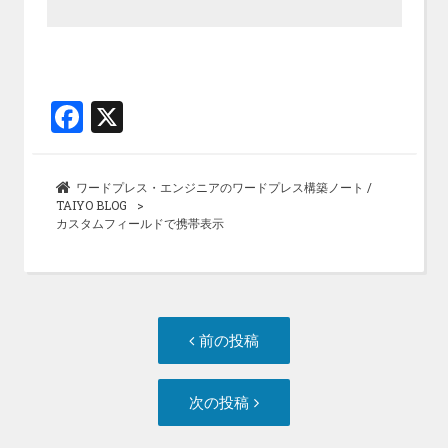
F
X
a
ce
ワードプレス・エンジニアのワードプレス構築ノート /
b
TAIYO BLOG
カスタムフィールドで携帯表示
o
o
k
投
前
前の投稿
稿
の
ナ
投
次
次の投稿
ビ
稿:
の
ゲ