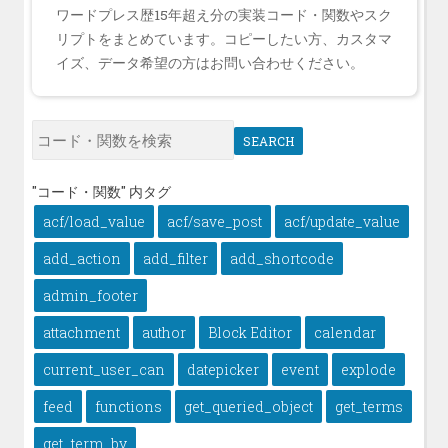
ワードプレス歴15年超え分の実装コード・関数やスク
リプトをまとめています。コピーしたい方、カスタマ
イズ、データ希望の方はお問い合わせください。
SEARCH
"コード・関数" 内タグ
acf/load_value
acf/save_post
acf/update_value
add_action
add_filter
add_shortcode
admin_footer
attachment
author
Block Editor
calendar
current_user_can
datepicker
event
explode
feed
functions
get_queried_object
get_terms
get_term_by