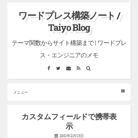
コ
ワードプレス構築ノート /
ン
Taiyo Blog
テ
ン
テーマ関数からサイト構築まで | ワードプレ
ツ
へ
ス・エンジニアのメモ
ス
Facebook
Twitter
メ
RSS
検
キ
ー
索
ル
ッ
プ
メニュー
カスタムフィールドで携帯表
示
2011年2月13日