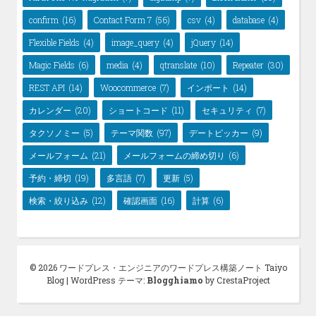
confirm
(16)
Contact Form 7
(56)
csv
(4)
database
(4)
Flexible Fields
(4)
image_query
(4)
jQuery
(14)
Magic Fields
(6)
media
(4)
qtranslate
(10)
Repeater
(30)
REST API
(14)
Woocommerce
(7)
インポート
(14)
カレンダー
(20)
ショートコード
(11)
セキュリティ
(7)
タクソノミー
(5)
テーマ関数
(97)
デートピッカー
(9)
メールフォーム
(21)
メールフォームの締め切り
(6)
予約・締切
(19)
多言語
(7)
更新
(5)
検索・絞り込み
(12)
確認画面
(16)
計算
(6)
© 2026 ワードプレス・エンジニアのワードプレス構築ノート Taiyo
Blog
|
WordPress テーマ:
Blogghiamo
by CrestaProject