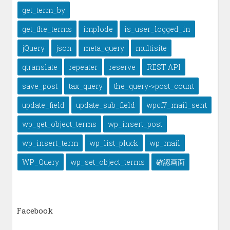
get_term_by
get_the_terms
implode
is_user_logged_in
jQuery
json
meta_query
multisite
qtranslate
repeater
reserve
REST API
save_post
tax_query
the_query->post_count
update_field
update_sub_field
wpcf7_mail_sent
wp_get_object_terms
wp_insert_post
wp_insert_term
wp_list_pluck
wp_mail
WP_Query
wp_set_object_terms
確認画面
Facebook