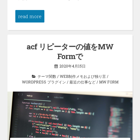
read more
acf リピーターの値をMW
Formで
2020年4月15日
テーマ関数
/
WEB制作メモおよび独り言
/
WORDPRESS プラグイン
/
最近の仕事など
/
MW FORM