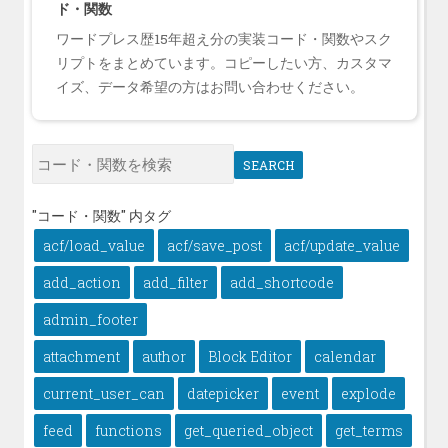
ド・関数
ワードプレス歴15年超え分の実装コード・関数やスク
リプトをまとめています。コピーしたい方、カスタマ
イズ、データ希望の方はお問い合わせください。
SEARCH
"コード・関数" 内タグ
acf/load_value
acf/save_post
acf/update_value
add_action
add_filter
add_shortcode
admin_footer
attachment
author
Block Editor
calendar
current_user_can
datepicker
event
explode
feed
functions
get_queried_object
get_terms