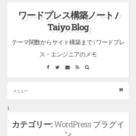
コ
ワードプレス構築ノート /
ン
Taiyo Blog
テ
ン
テーマ関数からサイト構築まで | ワードプレ
ツ
へ
ス・エンジニアのメモ
ス
Facebook
Twitter
メ
RSS
検
キ
ー
索
ル
ッ
プ
メニュー
1
カテゴリー:
WordPress プラグイ
ン