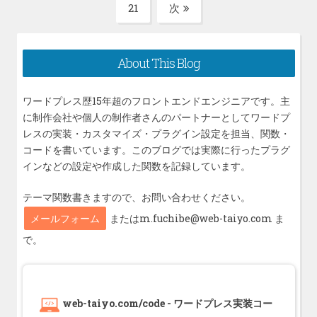
の
21
次
固
ペ
ペ
ペ
ペ
ペ
定
ー
ー
ー
ー
ー
ペ
ジ
ジ
ジ
ジ
ジ
About This Blog
ー
送
ジ
ワードプレス歴15年超のフロントエンドエンジニアです。主
り
に制作会社や個人の制作者さんのパートナーとしてワードプ
レスの実装・カスタマイズ・プラグイン設定を担当、関数・
コードを書いています。このブログでは実際に行ったプラグ
インなどの設定や作成した関数を記録しています。
テーマ関数書きますので、お問い合わせください。
メールフォーム
またはm.fuchibe@web-taiyo.com ま
で。
web-taiyo.com/code - ワードプレス実装コー