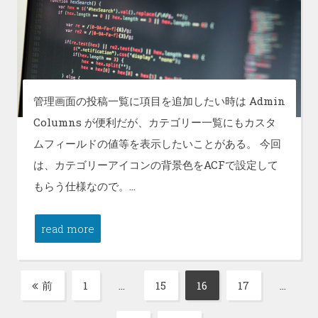
管理画面の投稿一覧に項目を追加したい時は Admin
Columns が便利だが、カテゴリー一覧にもカスタ
ムフィールドの値等を表示したいことがある。 今回
は、カテゴリーアイコンの背景色をACFで設定して
もらう仕様なので。…
read more
投
前
1
…
15
16
17
…
固
固
固
固
稿
定
定
定
定