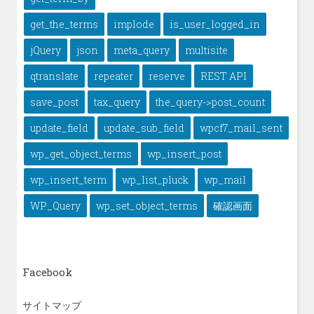
get_the_terms
implode
is_user_logged_in
jQuery
json
meta_query
multisite
qtranslate
repeater
reserve
REST API
save_post
tax_query
the_query->post_count
update_field
update_sub_field
wpcf7_mail_sent
wp_get_object_terms
wp_insert_post
wp_insert_term
wp_list_pluck
wp_mail
WP_Query
wp_set_object_terms
確認画面
Facebook
サイトマップ