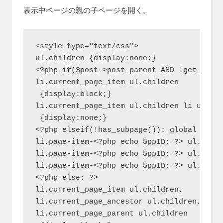
表示中ページの親の子ページを開く。
<style type="text/css">

ul.children {display:none;}

<?php if($post->post_parent AND !get_page(
li.current_page_item ul.children

 {display:block;}

li.current_page_item ul.children li ul.chi
 {display:none;}

<?php elseif(!has_subpage()): global $post
li.page-item-<?php echo $ppID; ?> ul.child
li.page-item-<?php echo $ppID; ?> ul.child
li.page-item-<?php echo $ppID; ?> ul.child
<?php else: ?>

li.current_page_item ul.children,

li.current_page_ancestor ul.children,

li.current_page_parent ul.children
