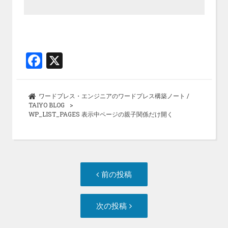
F
X
a
ce
ワードプレス・エンジニアのワードプレス構築ノート /
b
TAIYO BLOG
WP_LIST_PAGES 表示中ページの親子関係だけ開く
o
o
k
投
前
前の投稿
稿
の
ナ
投
次
次の投稿
ビ
稿:
の
ゲ