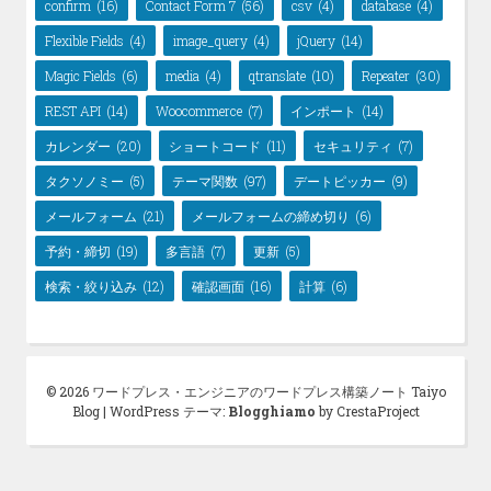
confirm
(16)
Contact Form 7
(56)
csv
(4)
database
(4)
Flexible Fields
(4)
image_query
(4)
jQuery
(14)
Magic Fields
(6)
media
(4)
qtranslate
(10)
Repeater
(30)
REST API
(14)
Woocommerce
(7)
インポート
(14)
カレンダー
(20)
ショートコード
(11)
セキュリティ
(7)
タクソノミー
(5)
テーマ関数
(97)
デートピッカー
(9)
メールフォーム
(21)
メールフォームの締め切り
(6)
予約・締切
(19)
多言語
(7)
更新
(5)
検索・絞り込み
(12)
確認画面
(16)
計算
(6)
© 2026 ワードプレス・エンジニアのワードプレス構築ノート Taiyo
Blog
|
WordPress テーマ:
Blogghiamo
by CrestaProject