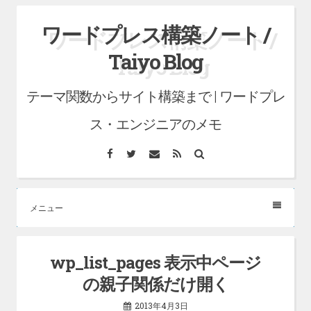
コ
ワードプレス構築ノート /
ン
Taiyo Blog
テ
ン
テーマ関数からサイト構築まで | ワードプレ
ツ
へ
ス・エンジニアのメモ
ス
Facebook
Twitter
メ
RSS
検
キ
ー
索
ル
ッ
プ
メニュー
wp_list_pages 表示中ページ
の親子関係だけ開く
2013年4月3日