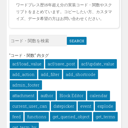
ワードプレス歴15年超え分の実装コード・関数やスク
リプトをまとめています。コピーしたい方、カスタマ
イズ、データ希望の方はお問い合わせください。
SEARCH
"コード・関数" 内タグ
acf/load_value
acf/save_post
acf/update_value
add_action
add_filter
add_shortcode
admin_footer
attachment
author
Block Editor
calendar
current_user_can
datepicker
event
explode
feed
functions
get_queried_object
get_terms
get_term_by