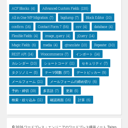
ACF Blocks
(4)
Advanced Custom Fields
(135)
All in One WP Migration
(7)
bigdump
(7)
Block Editor
(10)
confirm
(16)
Contact Form 7
(56)
csv
(4)
database
(4)
Flexible Fields
(4)
image_query
(4)
jQuery
(14)
Magic Fields
(6)
media
(4)
qtranslate
(10)
Repeater
(30)
REST API
(14)
Woocommerce
(7)
インポート
(14)
カレンダー
(20)
ショートコード
(11)
セキュリティ
(7)
タクソノミー
(5)
テーマ関数
(97)
デートピッカー
(9)
メールフォーム
(21)
メールフォームの締め切り
(6)
予約・締切
(19)
多言語
(7)
更新
(5)
検索・絞り込み
(12)
確認画面
(16)
計算
(6)
© 2026 ワードプレス・エンジニアのワードプレス構築ノート Taiyo