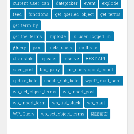
current_user_can
datepicker
event
explode
feed
functions
get_queried_object
get_terms
get_term_by
get_the_terms
implode
is_user_logged_in
jQuery
json
meta_query
multisite
qtranslate
repeater
reserve
REST API
save_post
tax_query
the_query->post_count
update_field
update_sub_field
wpcf7_mail_sent
wp_get_object_terms
wp_insert_post
wp_insert_term
wp_list_pluck
wp_mail
WP_Query
wp_set_object_terms
確認画面