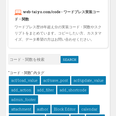
web-taiyo.com/code - ワードプレス実装コー
ド・関数
ワードプレス歴15年超え分の実装コード・関数やスク
リプトをまとめています。コピーしたい方、カスタマ
イズ、データ希望の方はお問い合わせください。
SEARCH
"コード・関数" 内タグ
acf/load_value
acf/save_post
acf/update_value
add_action
add_filter
add_shortcode
admin_footer
attachment
author
Block Editor
calendar