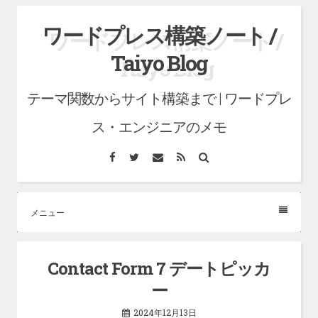
コ
ワードプレス構築ノート /
ン
Taiyo Blog
テ
ン
テーマ関数からサイト構築まで | ワードプレ
ツ
へ
ス・エンジニアのメモ
ス
Facebook
Twitter
メ
RSS
検
キ
ー
索
ル
ッ
プ
メニュー
Contact Form 7 デートピッカ
ー
2024年12月13日