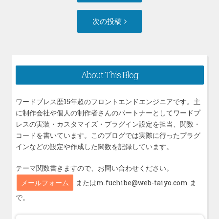
の
ナ
投
次
次の投稿
ビ
稿:
の
ゲ
投
ー
稿:
シ
About This Blog
ョ
ン
ワードプレス歴15年超のフロントエンドエンジニアです。主
に制作会社や個人の制作者さんのパートナーとしてワードプ
レスの実装・カスタマイズ・プラグイン設定を担当、関数・
コードを書いています。このブログでは実際に行ったプラグ
インなどの設定や作成した関数を記録しています。
テーマ関数書きますので、お問い合わせください。
メールフォーム
またはm.fuchibe@web-taiyo.com ま
で。