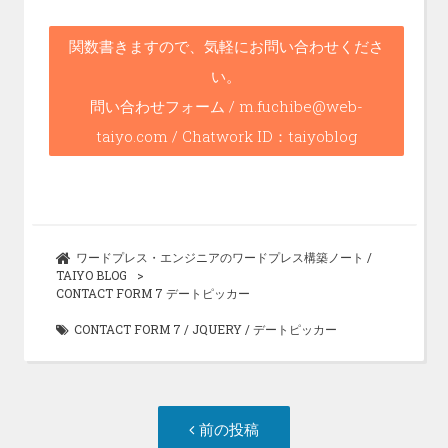
k
関数書きますので、気軽にお問い合わせくださ
い。
問い合わせフォーム / m.fuchibe@web-
taiyo.com / Chatwork ID：taiyoblog
ワードプレス・エンジニアのワードプレス構築ノート /
TAIYO BLOG
CONTACT FORM 7 デートピッカー
CONTACT FORM 7
/
JQUERY
/
デートピッカー
投
前
前の投稿
稿