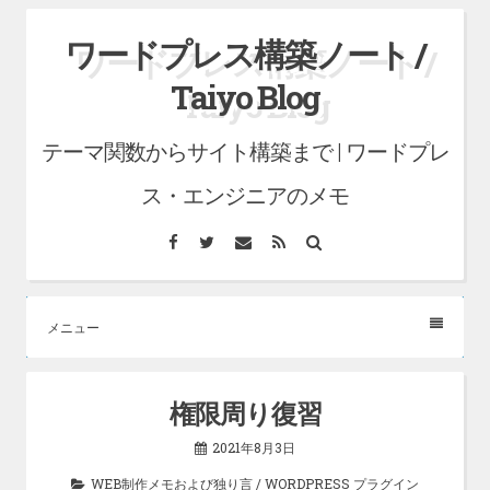
コ
ワードプレス構築ノート /
ン
Taiyo Blog
テ
ン
テーマ関数からサイト構築まで | ワードプレ
ツ
へ
ス・エンジニアのメモ
ス
Facebook
Twitter
メ
RSS
検
キ
ー
索
ル
ッ
プ
メニュー
権限周り復習
2021年8月3日
WEB制作メモおよび独り言
/
WORDPRESS プラグイン