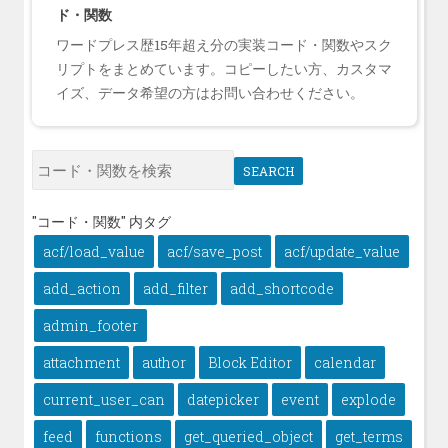
ド・関数
ワードプレス歴15年超え分の実装コード・関数やスク
リプトをまとめています。コピーしたい方、カスタマ
イズ、データ希望の方はお問い合わせください。
SEARCH
"コード・関数" 内タグ
acf/load_value
acf/save_post
acf/update_value
add_action
add_filter
add_shortcode
admin_footer
attachment
author
Block Editor
calendar
current_user_can
datepicker
event
explode
feed
functions
get_queried_object
get_terms