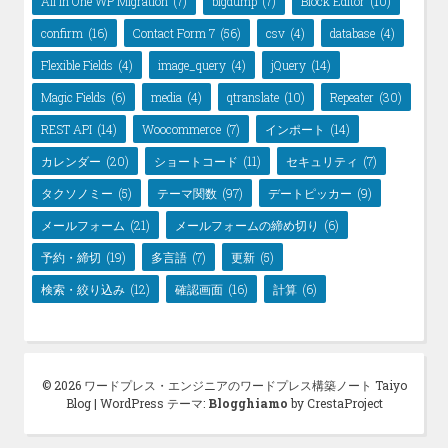
All in One WP Migration
(7)
bigdump
(7)
Block Editor
(10)
confirm
(16)
Contact Form 7
(56)
csv
(4)
database
(4)
Flexible Fields
(4)
image_query
(4)
jQuery
(14)
Magic Fields
(6)
media
(4)
qtranslate
(10)
Repeater
(30)
REST API
(14)
Woocommerce
(7)
インポート
(14)
カレンダー
(20)
ショートコード
(11)
セキュリティ
(7)
タクソノミー
(5)
テーマ関数
(97)
デートピッカー
(9)
メールフォーム
(21)
メールフォームの締め切り
(6)
予約・締切
(19)
多言語
(7)
更新
(5)
検索・絞り込み
(12)
確認画面
(16)
計算
(6)
© 2026 ワードプレス・エンジニアのワードプレス構築ノート Taiyo
Blog
|
WordPress テーマ:
Blogghiamo
by CrestaProject