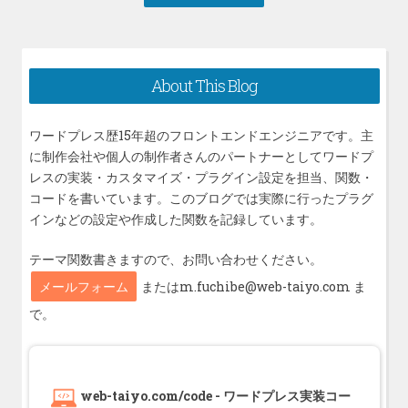
稿:
の
ゲ
投
ー
稿:
シ
About This Blog
ョ
ン
ワードプレス歴15年超のフロントエンドエンジニアです。主
に制作会社や個人の制作者さんのパートナーとしてワードプ
レスの実装・カスタマイズ・プラグイン設定を担当、関数・
コードを書いています。このブログでは実際に行ったプラグ
インなどの設定や作成した関数を記録しています。
テーマ関数書きますので、お問い合わせください。
メールフォーム
またはm.fuchibe@web-taiyo.com ま
で。
web-taiyo.com/code - ワードプレス実装コー