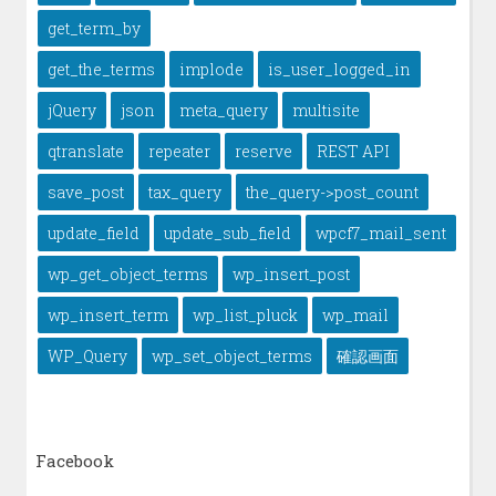
get_term_by
get_the_terms
implode
is_user_logged_in
jQuery
json
meta_query
multisite
qtranslate
repeater
reserve
REST API
save_post
tax_query
the_query->post_count
update_field
update_sub_field
wpcf7_mail_sent
wp_get_object_terms
wp_insert_post
wp_insert_term
wp_list_pluck
wp_mail
WP_Query
wp_set_object_terms
確認画面
Facebook