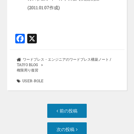
(2011.01.07作成)
F
X
a
ce
ワードプレス・エンジニアのワードプレス構築ノート /
b
TAIYO BLOG
権限周り復習
o
USER-ROLE
o
k
投
前
前の投稿
稿
の
ナ
投
次
次の投稿
ビ