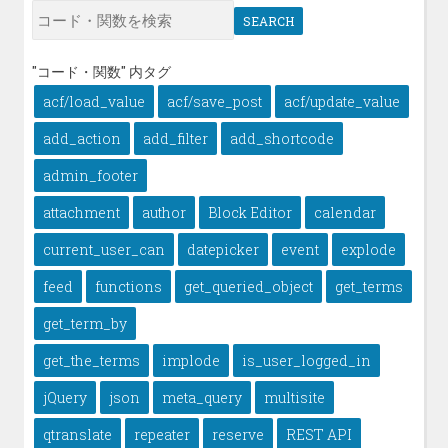
SEARCH
"コード・関数" 内タグ
acf/load_value
acf/save_post
acf/update_value
add_action
add_filter
add_shortcode
admin_footer
attachment
author
Block Editor
calendar
current_user_can
datepicker
event
explode
feed
functions
get_queried_object
get_terms
get_term_by
get_the_terms
implode
is_user_logged_in
jQuery
json
meta_query
multisite
qtranslate
repeater
reserve
REST API