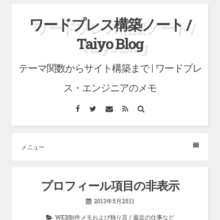
コ
ワードプレス構築ノート /
ン
Taiyo Blog
テ
ン
テーマ関数からサイト構築まで | ワードプレ
ツ
へ
ス・エンジニアのメモ
ス
Facebook
Twitter
メ
RSS
検
キ
ー
索
ル
ッ
プ
メニュー
プロフィール項目の非表示
2013年5月25日
WEB制作メモおよび独り言
/
最近の仕事など