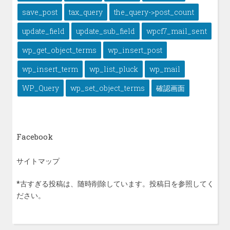
save_post
tax_query
the_query->post_count
update_field
update_sub_field
wpcf7_mail_sent
wp_get_object_terms
wp_insert_post
wp_insert_term
wp_list_pluck
wp_mail
WP_Query
wp_set_object_terms
確認画面
Facebook
サイトマップ
*古すぎる投稿は、随時削除しています。投稿日を参照してく
ださい。