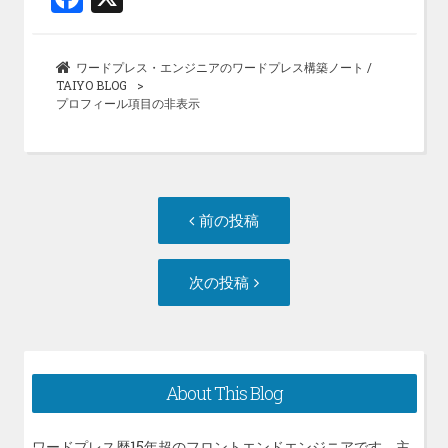
a
ce
ワードプレス・エンジニアのワードプレス構築ノート /
b
TAIYO BLOG
プロフィール項目の非表示
o
o
k
投
前
前の投稿
稿
の
ナ
投
次
次の投稿
ビ
稿:
の
ゲ
投
ー
稿:
シ
About This Blog
ョ
ン
ワードプレス歴15年超のフロントエンドエンジニアです。主