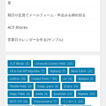
策
期日や定員でメールフォーム・申込みを締め切る
ACF Blocks
営業日カレンダーを作る(サンプル)
ACF Blocks
(4)
Advanced Custom Fields
(135)
All in One WP Migration
(7)
bigdump
(7)
Block Editor
(10)
confirm
(16)
Contact Form 7
(56)
csv
(4)
database
(4)
Flexible Fields
(4)
image_query
(4)
jQuery
(14)
Magic Fields
(6)
media
(4)
qtranslate
(10)
Repeater
(30)
REST API
(14)
Woocommerce
(7)
インポート
(14)