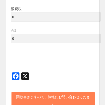
消費税
合計
F
X
a
ce
b
関数書きますので、気軽にお問い合わせくださ
い。