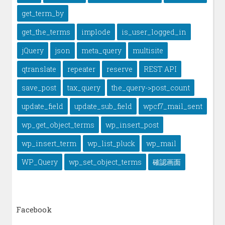
get_term_by
get_the_terms
implode
is_user_logged_in
jQuery
json
meta_query
multisite
qtranslate
repeater
reserve
REST API
save_post
tax_query
the_query->post_count
update_field
update_sub_field
wpcf7_mail_sent
wp_get_object_terms
wp_insert_post
wp_insert_term
wp_list_pluck
wp_mail
WP_Query
wp_set_object_terms
確認画面
Facebook