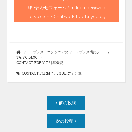
o
o
問い合わせフォーム / m.fuchibe@web-
taiyo.com / Chatwork ID：taiyoblog
k
ワードプレス・エンジニアのワードプレス構築ノート /
TAIYO BLOG
CONTACT FORM 7 計算機能
CONTACT FORM 7
/
JQUERY
/
計算
投
前
前の投稿
稿
の
ナ
投
次
次の投稿
ビ
稿:
の
ゲ