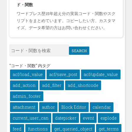
ド・関数
ワードプレス歴15年超え分の実装コード・関数やスク
リプトをまとめています。コピーしたい方、カスタマ
イズ、データ希望の方はお問い合わせください。
SEARCH
"コード・関数" 内タグ
acf/load_value
acf/save_post
acf/update_value
add_action
add_filter
add_shortcode
admin_footer
attachment
author
Block Editor
calendar
current_user_can
datepicker
event
explode
feed
functions
get_queried_object
get_terms