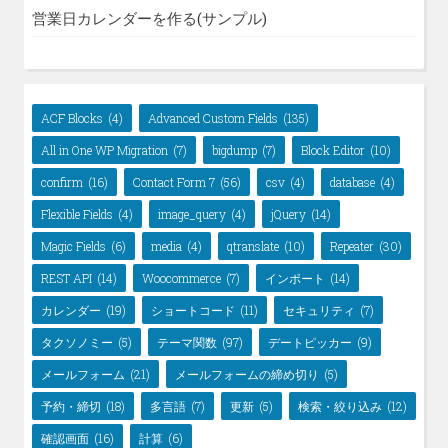
営業日カレンダーを作る(サンプル)
ACF Blocks
(4)
Advanced Custom Fields
(135)
All in One WP Migration
(7)
bigdump
(7)
Block Editor
(10)
confirm
(16)
Contact Form 7
(56)
csv
(4)
database
(4)
Flexible Fields
(4)
image_query
(4)
jQuery
(14)
Magic Fields
(6)
media
(4)
qtranslate
(10)
Repeater
(30)
REST API
(14)
Woocommerce
(7)
インポート
(14)
カレンダー
(19)
ショートコード
(11)
セキュリティ
(7)
タクソノミー
(5)
テーマ関数
(97)
デートピッカー
(9)
メールフォーム
(21)
メールフォームの締め切り
(5)
予約・締切
(18)
多言語
(7)
更新
(5)
検索・絞り込み
(12)
確認画面
(16)
計算
(6)