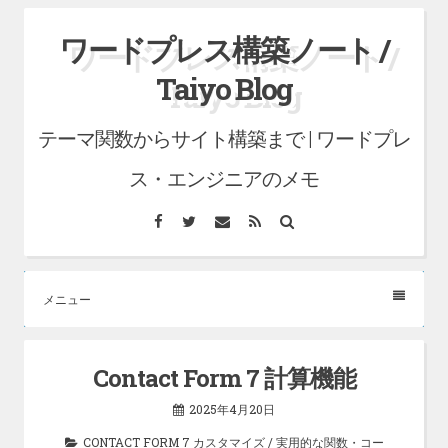
コ
ワードプレス構築ノート /
ン
Taiyo Blog
テ
ン
テーマ関数からサイト構築まで | ワードプレ
ツ
へ
ス・エンジニアのメモ
ス
Facebook
Twitter
メ
RSS
検
キ
ー
索
ル
ッ
プ
メニュー
Contact Form 7 計算機能
2025年4月20日
CONTACT FORM 7 カスタマイズ
/
実用的な関数・コー