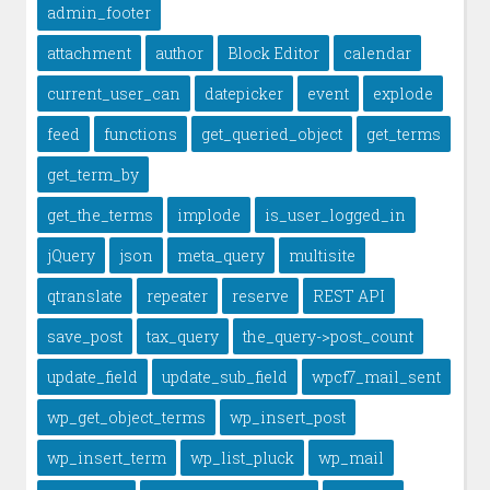
admin_footer
attachment
author
Block Editor
calendar
current_user_can
datepicker
event
explode
feed
functions
get_queried_object
get_terms
get_term_by
get_the_terms
implode
is_user_logged_in
jQuery
json
meta_query
multisite
qtranslate
repeater
reserve
REST API
save_post
tax_query
the_query->post_count
update_field
update_sub_field
wpcf7_mail_sent
wp_get_object_terms
wp_insert_post
wp_insert_term
wp_list_pluck
wp_mail