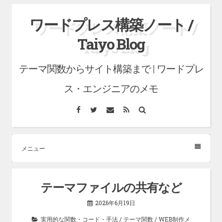
コ
ワードプレス構築ノート /
ン
Taiyo Blog
テ
ン
テーマ関数からサイト構築まで | ワードプレ
ツ
へ
ス・エンジニアのメモ
ス
Facebook
Twitter
メ
RSS
検
キ
ー
索
ル
ッ
プ
メニュー
テーマファイルの共有など
2026年6月19日
実用的な関数・コード・手法
/
テーマ関数
/
WEB制作メ