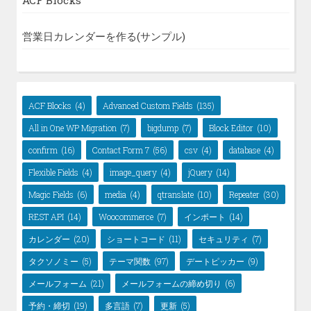
営業日カレンダーを作る(サンプル)
ACF Blocks
(4)
Advanced Custom Fields
(135)
All in One WP Migration
(7)
bigdump
(7)
Block Editor
(10)
confirm
(16)
Contact Form 7
(56)
csv
(4)
database
(4)
Flexible Fields
(4)
image_query
(4)
jQuery
(14)
Magic Fields
(6)
media
(4)
qtranslate
(10)
Repeater
(30)
REST API
(14)
Woocommerce
(7)
インポート
(14)
カレンダー
(20)
ショートコード
(11)
セキュリティ
(7)
タクソノミー
(5)
テーマ関数
(97)
デートピッカー
(9)
メールフォーム
(21)
メールフォームの締め切り
(6)
予約・締切
(19)
多言語
(7)
更新
(5)