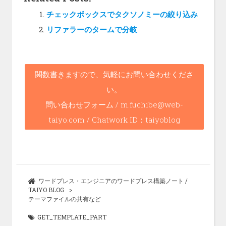
ce
チェックボックスでタクソノミーの絞り込み
b
リファラーのタームで分岐
o
o
k
関数書きますので、気軽にお問い合わせくださ
い。
問い合わせフォーム / m.fuchibe@web-
taiyo.com / Chatwork ID：taiyoblog
ワードプレス・エンジニアのワードプレス構築ノート /
TAIYO BLOG
テーマファイルの共有など
GET_TEMPLATE_PART