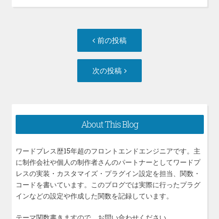
投
前
前の投稿
稿
の
ナ
投
次
次の投稿
ビ
稿:
の
ゲ
投
ー
稿:
シ
About This Blog
ョ
ン
ワードプレス歴15年超のフロントエンドエンジニアです。主
に制作会社や個人の制作者さんのパートナーとしてワードプ
レスの実装・カスタマイズ・プラグイン設定を担当、関数・
コードを書いています。このブログでは実際に行ったプラグ
インなどの設定や作成した関数を記録しています。
テーマ関数書きますので、お問い合わせください。