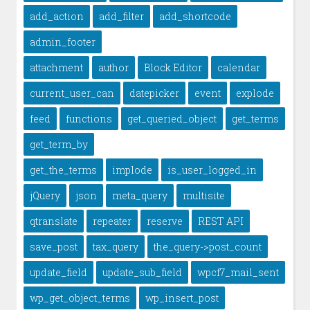
add_action
add_filter
add_shortcode
admin_footer
attachment
author
Block Editor
calendar
current_user_can
datepicker
event
explode
feed
functions
get_queried_object
get_terms
get_term_by
get_the_terms
implode
is_user_logged_in
jQuery
json
meta_query
multisite
qtranslate
repeater
reserve
REST API
save_post
tax_query
the_query->post_count
update_field
update_sub_field
wpcf7_mail_sent
wp_get_object_terms
wp_insert_post