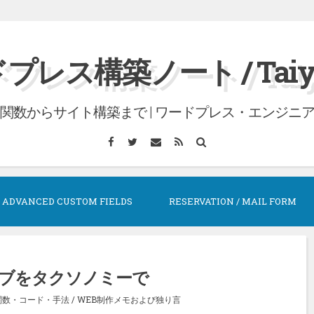
プレス構築ノート / Taiyo 
関数からサイト構築まで | ワードプレス・エンジニ
Facebook
Twitter
メ
RSS
検
ー
索
ル
ADVANCED CUSTOM FIELDS
RESERVATION / MAIL FORM
ブをタクソノミーで
関数・コード・手法
/
WEB制作メモおよび独り言