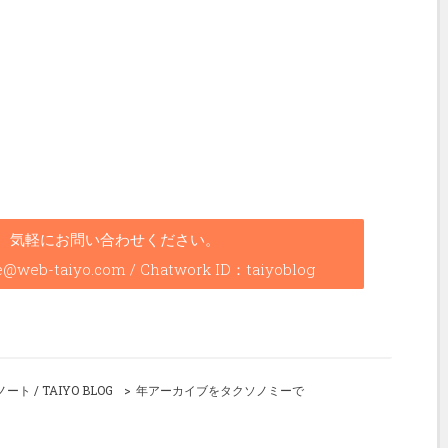
、気軽にお問い合わせください。
b-taiyo.com / Chatwork ID：taiyoblog
/ TAIYO BLOG
年アーカイブをタクソノミーで