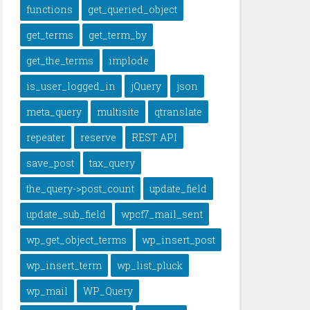
functions
get_queried_object
get_terms
get_term_by
get_the_terms
implode
is_user_logged_in
jQuery
json
meta_query
multisite
qtranslate
repeater
reserve
REST API
save_post
tax_query
the_query->post_count
update_field
update_sub_field
wpcf7_mail_sent
wp_get_object_terms
wp_insert_post
wp_insert_term
wp_list_pluck
wp_mail
WP_Query