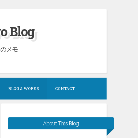
Blog
アのメモ
BLOG & WORKS
CONTACT
About This Blog