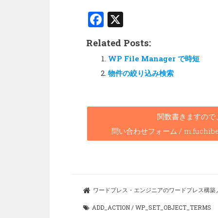
F
X
a
Related Posts:
ce
WP File Manager で時短
b
物件の絞り込み検索
o
o
k
関数書きますので
問い合わせフォーム / m.fuchibe@we
ワードプレス・エンジニアのワードプレス構築ノート 
ADD_ACTION
/
WP_SET_OBJECT_TERMS