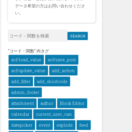
データ希望の方はお問い合わせくださ
い。
SEARCH
"コード・関数" 内タグ
acf/load_value
acf/save_post
acf/update_value
add_action
add_filter
add_shortcode
admin_footer
attachment
author
Block Editor
calendar
current_user_can
datepicker
event
explode
feed