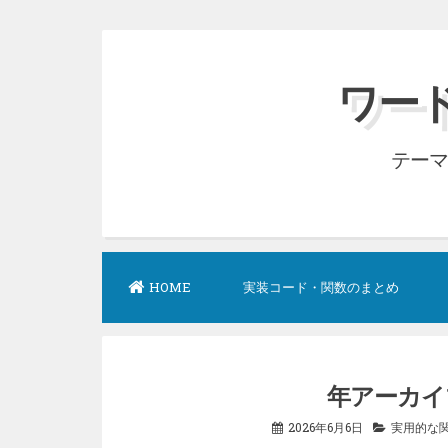
コ
ン
ワード
テ
ン
テーマ
ツ
へ
ス
キ
ッ
HOME
実装コード・関数のまとめ
プ
年アーカイ
2026年6月6日
実用的な