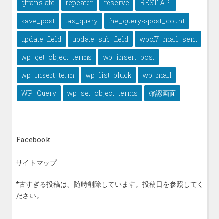
qtranslate
repeater
reserve
REST API
save_post
tax_query
the_query->post_count
update_field
update_sub_field
wpcf7_mail_sent
wp_get_object_terms
wp_insert_post
wp_insert_term
wp_list_pluck
wp_mail
WP_Query
wp_set_object_terms
確認画面
Facebook
サイトマップ
*古すぎる投稿は、随時削除しています。投稿日を参照してく
ださい。