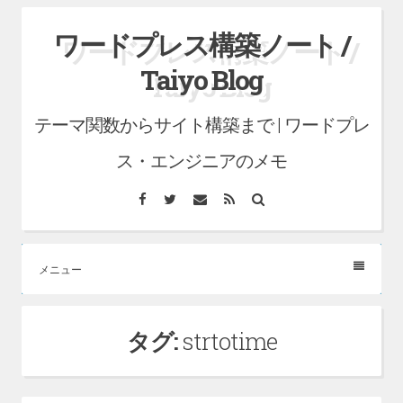
コ
ワードプレス構築ノート /
ン
Taiyo Blog
テ
ン
テーマ関数からサイト構築まで | ワードプレ
ツ
へ
ス・エンジニアのメモ
ス
Facebook
Twitter
メ
RSS
検
キ
ー
索
ル
ッ
プ
メニュー
タグ:
strtotime