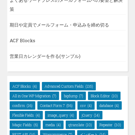
策
期日や定員でメールフォーム・申込みを締め切る
ACF Blocks
営業日カレンダーを作る(サンプル)
ACF Blocks
(4)
Advanced Custom Fields
(135)
All in One WP Migration
(7)
bigdump
(7)
Block Editor
(10)
confirm
(16)
Contact Form 7
(56)
csv
(4)
database
(4)
Flexible Fields
(4)
image_query
(4)
jQuery
(14)
Magic Fields
(6)
media
(4)
qtranslate
(10)
Repeater
(30)
REST API
(14)
Woocommerce
(7)
インポート
(14)