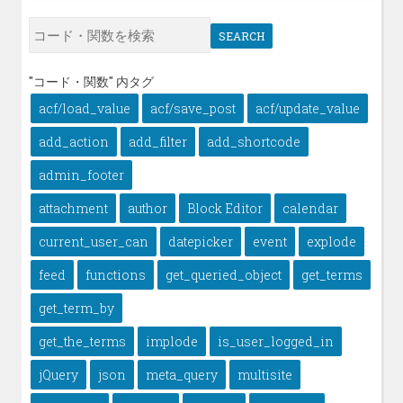
SEARCH
"コード・関数" 内タグ
acf/load_value
acf/save_post
acf/update_value
add_action
add_filter
add_shortcode
admin_footer
attachment
author
Block Editor
calendar
current_user_can
datepicker
event
explode
feed
functions
get_queried_object
get_terms
get_term_by
get_the_terms
implode
is_user_logged_in
jQuery
json
meta_query
multisite