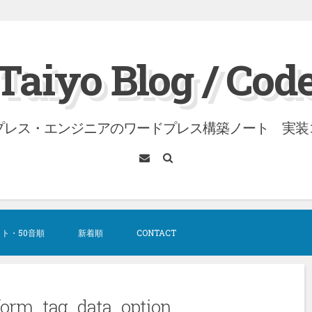
Taiyo Blog / Cod
プレス・エンジニアのワードプレス構築ノート 実装
メ
検
ー
索
ル
ット・50音順
新着順
CONTACT
orm_tag_data_option