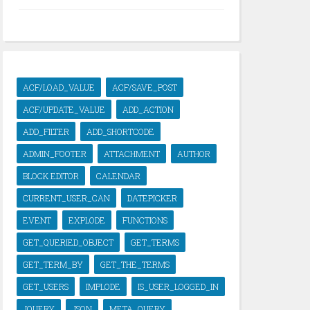
ACF/LOAD_VALUE
ACF/SAVE_POST
ACF/UPDATE_VALUE
ADD_ACTION
ADD_FILTER
ADD_SHORTCODE
ADMIN_FOOTER
ATTACHMENT
AUTHOR
BLOCK EDITOR
CALENDAR
CURRENT_USER_CAN
DATEPICKER
EVENT
EXPLODE
FUNCTIONS
GET_QUERIED_OBJECT
GET_TERMS
GET_TERM_BY
GET_THE_TERMS
GET_USERS
IMPLODE
IS_USER_LOGGED_IN
JQUERY
JSON
META_QUERY