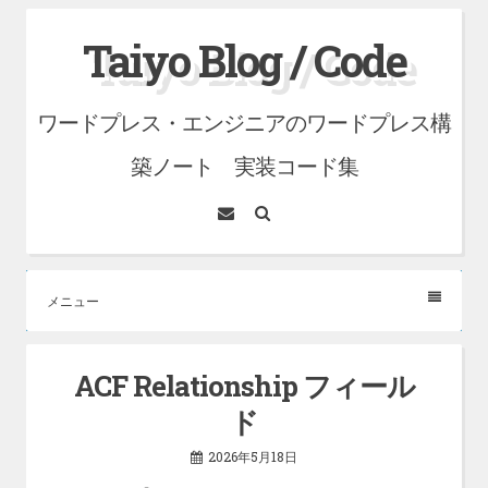
コ
Taiyo Blog / Code
ン
テ
ワードプレス・エンジニアのワードプレス構
ン
ツ
築ノート 実装コード集
へ
メ
検
ス
ー
索
ル
キ
ッ
メニュー
プ
ACF Relationship フィール
ド
2026年5月18日