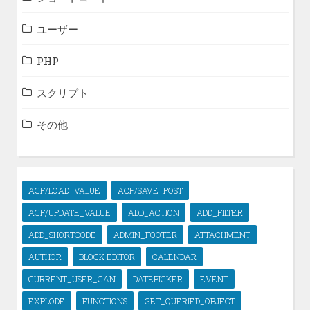
ユーザー
PHP
スクリプト
その他
ACF/LOAD_VALUE
ACF/SAVE_POST
ACF/UPDATE_VALUE
ADD_ACTION
ADD_FILTER
ADD_SHORTCODE
ADMIN_FOOTER
ATTACHMENT
AUTHOR
BLOCK EDITOR
CALENDAR
CURRENT_USER_CAN
DATEPICKER
EVENT
EXPLODE
FUNCTIONS
GET_QUERIED_OBJECT