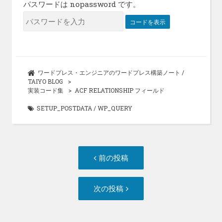
パスワードは nopassword です。
ワードプレス・エンジニアのワードプレス構築ノート /
TAIYO BLOG
実装コード集
ACF RELATIONSHIP フィールド
SETUP_POSTDATA
/
WP_QUERY
投
前
前の投稿
稿
の
ナ
投
次
次の投稿
ビ
稿:
の
ゲ
投
ー